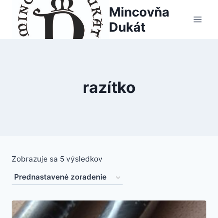
Skip
Mincovňa
to
Dukát
content
razítko
Zobrazuje sa 5 výsledkov