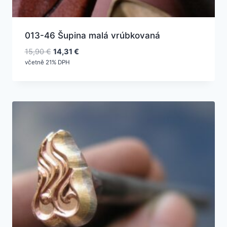
013-46 Šupina malá vrúbkovaná
Pôvodná
Aktuálna
15,90
€
14,31
€
cena
cena
včetně 21% DPH
bola:
je:
15,90 €.
14,31 €.