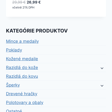
Pôvodná
Aktuálna
29,99
€
26,99
€
cena
cena
včetně 21% DPH
bola:
je:
29,99 €.
26,99 €.
KATEGÓRIE PRODUKTOV
Mince a medaily
Poklady
Kožené medaile
Razidlá do kože
Razidlá do kovu
Šperky
Drevené hračky
Polotovary a obaly
Ostatné