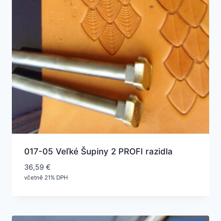
017-05 Veľké Šupiny 2 PROFI razidla
36,59
€
včetně 21% DPH