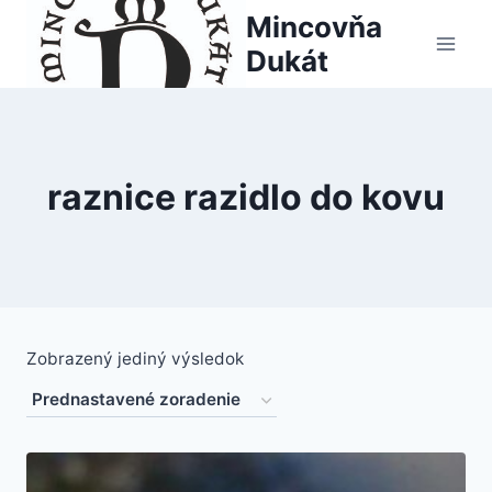
Skip
Mincovňa
to
Dukát
content
raznice razidlo do kovu
Zobrazený jediný výsledok