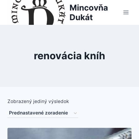
Skip
Mincovňa
to
Dukát
content
renovácia kníh
Zobrazený jediný výsledok