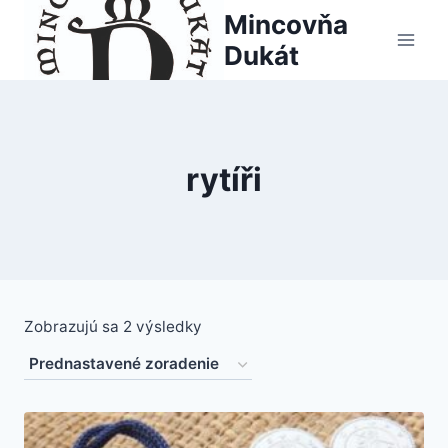
Skip
Mincovňa
to
Dukát
content
rytíři
Zobrazujú sa 2 výsledky