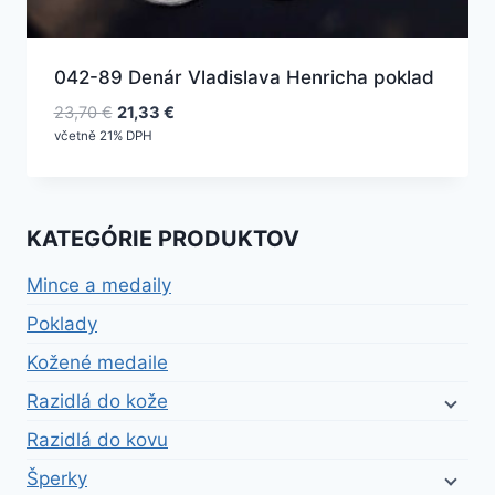
042-89 Denár Vladislava Henricha poklad
Pôvodná
Aktuálna
23,70
€
21,33
€
cena
cena
včetně 21% DPH
bola:
je:
23,70 €.
21,33 €.
KATEGÓRIE PRODUKTOV
Mince a medaily
Poklady
Kožené medaile
Razidlá do kože
Razidlá do kovu
Šperky