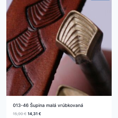
013-46 Šupina malá vrúbkovaná
Pôvodná
Aktuálna
15,90
€
14,31
€