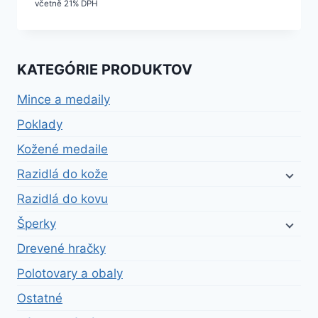
cena
cena
včetně 21% DPH
bola:
je:
15,90 €.
14,31 €.
KATEGÓRIE PRODUKTOV
Mince a medaily
Poklady
Kožené medaile
Razidlá do kože
Razidlá do kovu
Šperky
Drevené hračky
Polotovary a obaly
Ostatné