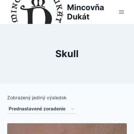
Skip
Mincovňa
to
Dukát
content
Skull
Zobrazený jediný výsledok