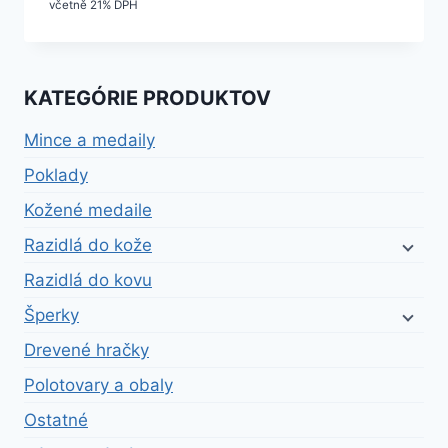
cena
cena
včetně 21% DPH
bola:
je:
15,99 €.
14,39 €.
KATEGÓRIE PRODUKTOV
Mince a medaily
Poklady
Kožené medaile
Razidlá do kože
Razidlá do kovu
Šperky
Drevené hračky
Polotovary a obaly
Ostatné