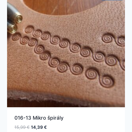
016-13 Mikro špirály
Pôvodná
Aktuálna
15,99
€
14,39
€