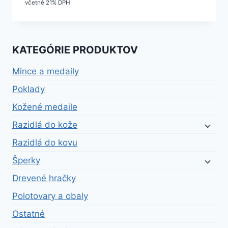
cena
cena
včetně 21% DPH
bola:
je:
8,29 €.
7,46 €.
KATEGÓRIE PRODUKTOV
Mince a medaily
Poklady
Kožené medaile
Razidlá do kože
Razidlá do kovu
Šperky
Drevené hračky
Polotovary a obaly
Ostatné