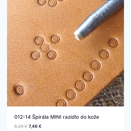
012-14 Špirála MINI razidlo do kože
Pôvodná
Aktuálna
8,29
€
7,46
€