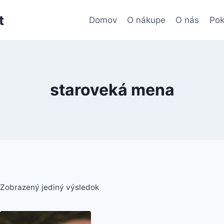
t
Domov
O nákupe
O nás
Pok
staroveká mena
Zobrazený jediný výsledok