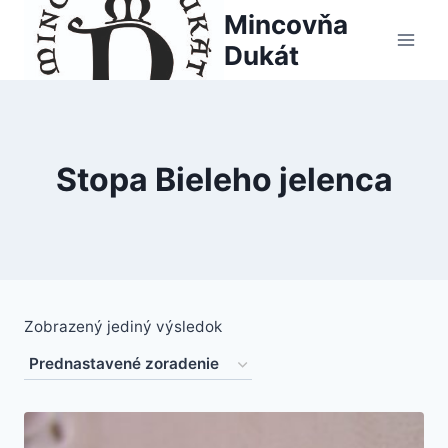
Skip
Mincovňa
to
Dukát
content
Stopa Bieleho jelenca
Zobrazený jediný výsledok