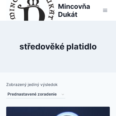
Skip
Mincovňa
to
Dukát
content
středověké platidlo
Zobrazený jediný výsledok