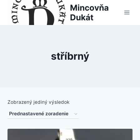
Skip
Mincovňa
to
Dukát
content
stříbrný
Zobrazený jediný výsledok