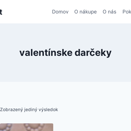
t
Domov
O nákupe
O nás
Pok
valentínske darčeky
Zobrazený jediný výsledok