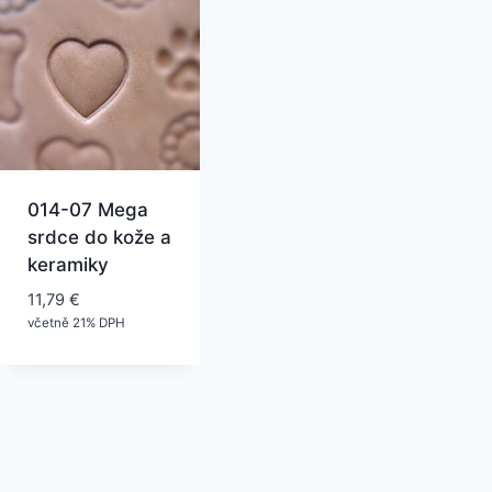
014-07 Mega
srdce do kože a
keramiky
11,79
€
včetně 21% DPH