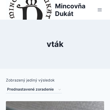
Skip
Mincovňa
to
Dukát
content
vták
Zobrazený jediný výsledok