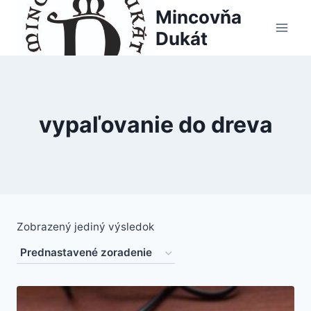
Skip
Mincovňa
to
Dukát
content
vypaľovanie do dreva
Zobrazený jediný výsledok