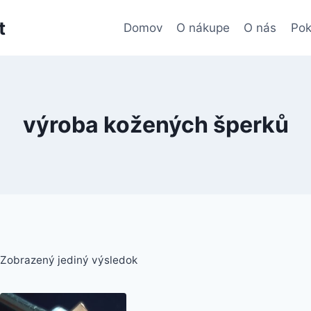
t
Domov
O nákupe
O nás
Pok
výroba kožených šperků
Zobrazený jediný výsledok