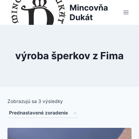
Skip
Mincovňa
to
Dukát
content
výroba šperkov z Fima
Zobrazujú sa 3 výsledky