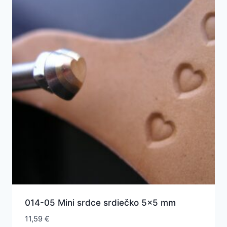
014-05 Mini srdce srdiečko 5×5 mm
11,59
€