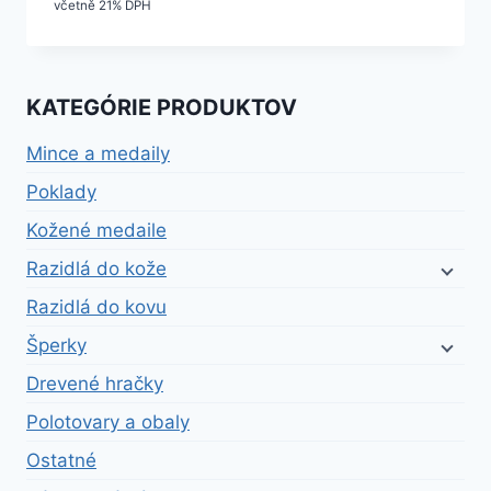
cena
cena
včetně 21% DPH
bola:
je:
15,59 €.
14,03 €.
KATEGÓRIE PRODUKTOV
Mince a medaily
Poklady
Kožené medaile
Razidlá do kože
Razidlá do kovu
Šperky
Drevené hračky
Polotovary a obaly
Ostatné