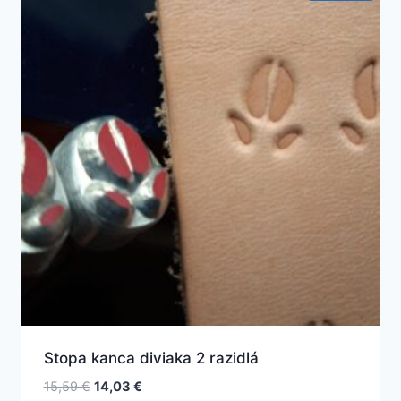
Stopa kanca diviaka 2 razidlá
Pôvodná
Aktuálna
15,59
€
14,03
€