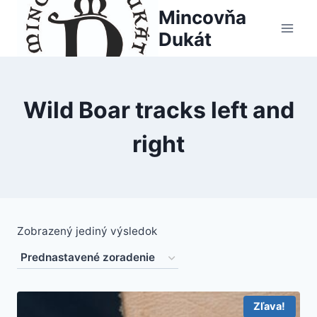
Skip
Mincovňa
to
Dukát
content
Wild Boar tracks left and
right
Zobrazený jediný výsledok
Zľava!