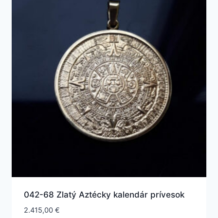
042-68 Zlatý Aztécky kalendár prívesok
2.415,00
€