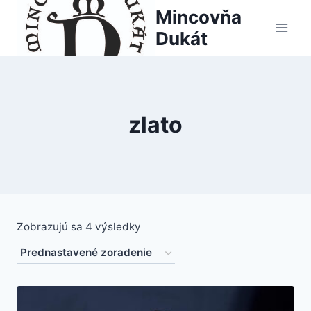
Skip
Mincovňa
to
Dukát
content
zlato
Zobrazujú sa 4 výsledky