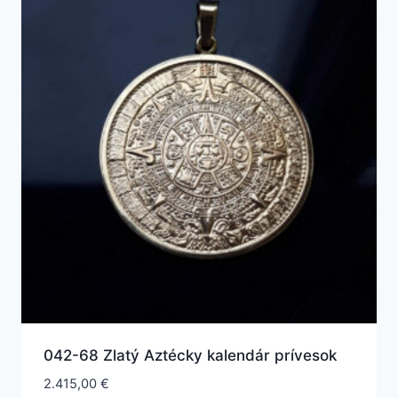
042-68 Zlatý Aztécky kalendár prívesok
2.415,00
€