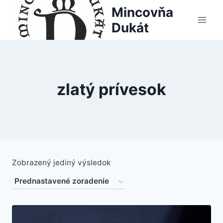
Skip
Mincovňa
to
Dukát
content
zlatý prívesok
Zobrazený jediný výsledok