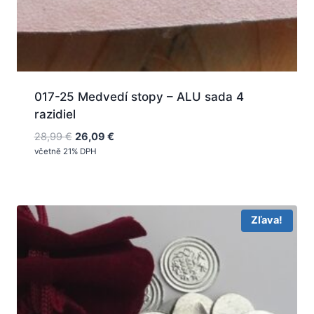
017-25 Medvedí stopy – ALU sada 4
razidiel
Pôvodná
Aktuálna
28,99
€
26,09
€
cena
cena
včetně 21% DPH
bola:
je:
28,99 €.
26,09 €.
Zľava!