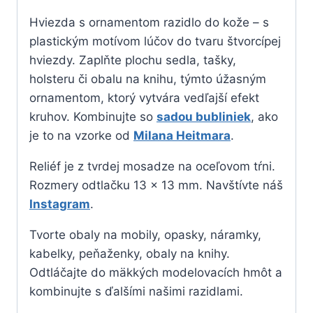
Hviezda s ornamentom razidlo do kože – s
plastickým motívom lúčov do tvaru štvorcípej
hviezdy. Zaplňte plochu sedla, tašky,
holsteru či obalu na knihu, týmto úžasným
ornamentom, ktorý vytvára vedľajší efekt
kruhov. Kombinujte so
sadou bubliniek
, ako
je to na vzorke od
Milana Heitmara
.
Reliéf je z tvrdej mosadze na oceľovom tŕni.
Rozmery odtlačku 13 x 13 mm. Navštívte náš
Instagram
.
Tvorte obaly na mobily, opasky, náramky,
kabelky, peňaženky, obaly na knihy.
Odtláčajte do mäkkých modelovacích hmôt a
kombinujte s ďalšími našimi razidlami.