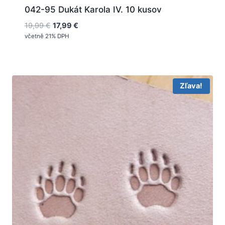
042-95 Dukát Karola IV. 10 kusov
Pôvodná
Aktuálna
19,99
€
17,99
€
cena
cena
včetně 21% DPH
bola:
je:
19,99 €.
17,99 €.
Zľava!