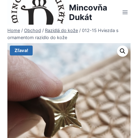
Skip
Mincovňa
to
Dukát
content
Home
/
Obchod
/
Razidlá do kože
/
012-15 Hviezda s
ornamentom razidlo do kože
Zľava!