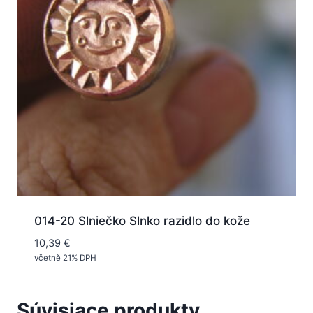
014-20 Slniečko Slnko razidlo do kože
10,39
€
včetně 21% DPH
Súvisiace produkty