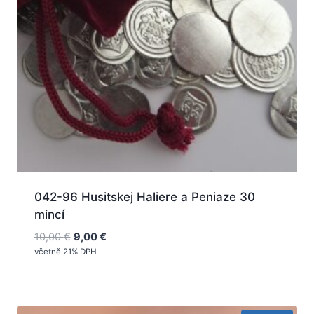
042-96 Husitskej Haliere a Peniaze 30
mincí
Pôvodná
Aktuálna
10,00
€
9,00
€
cena
cena
včetně 21% DPH
bola:
je:
10,00 €.
9,00 €.