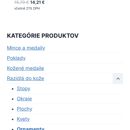
Pôvodná
Aktuálna
15,79
€
14,21
€
cena
cena
včetně 21% DPH
bola:
je:
15,79 €.
14,21 €.
KATEGÓRIE PRODUKTOV
Mince a medaily
Poklady
Kožené medaile
Razidlá do kože
Stopy
Okraje
Plochy
Kvety
Ornamenty