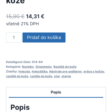
kože
Pôvodná
Aktuálna
15,90
€
14,31
€
včetně 21% DPH
cena
cena
bola:
je:
množstvo
Pridať do košíka
15,90 €.
14,31 €.
012-
15
Hviezda
s
Katalógové číslo:
014-64
Kategórie:
Novinky
,
Ornamenty
,
Razidlá do kože
ornamentom
Značky:
hviezda
,
hviezdička
,
Nástroje pre sedliarov
,
práca s kožou
,
razidlo
razidlá do kože
,
razidlo do kože
,
star
,
sterne
do
kože
Popis
Popis