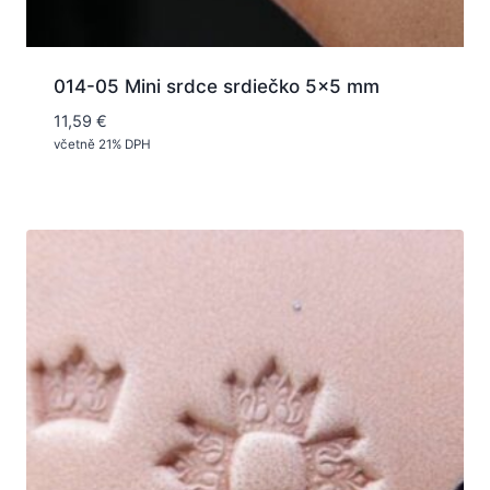
014-05 Mini srdce srdiečko 5×5 mm
11,59
€
včetně 21% DPH