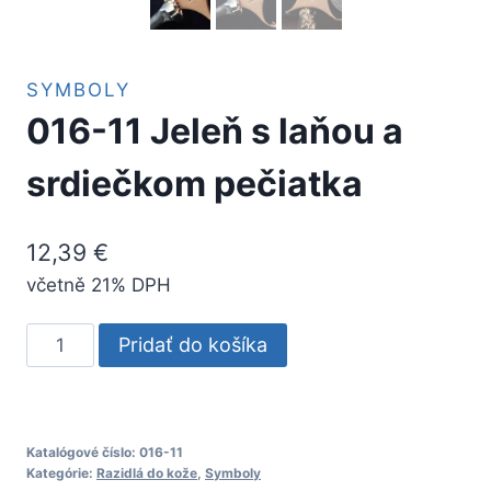
SYMBOLY
016-11 Jeleň s laňou a
srdiečkom pečiatka
12,39
€
včetně 21% DPH
množstvo
Pridať do košíka
016-
11
Jeleň
s
Katalógové číslo:
016-11
Kategórie:
Razidlá do kože
,
Symboly
laňou