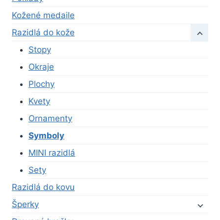
Kožené medaile
Razidlá do kože
Stopy
Okraje
Plochy
Kvety
Ornamenty
Symboly
MINI razidlá
Sety
Razidlá do kovu
Šperky