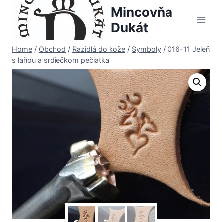
Skip
Mincovňa
to
Dukát
content
Home
/
Obchod
/
Razidlá do kože
/
Symboly
/
016-11 Jeleň
s laňou a srdiečkom pečiatka