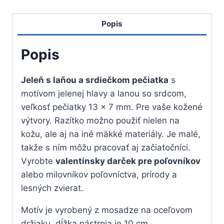
a
Popis
srdiečkom
pečiatka
Popis
Jeleň s laňou a srdiečkom pečiatka
s
motívom jelenej hlavy a lanou so srdcom,
veľkosť pečiatky 13 x 7 mm. Pre vaše kožené
výtvory. Razítko možno použiť nielen na
kožu, ale aj na iné mäkké materiály. Je malé,
takže s ním môžu pracovať aj začiatočníci.
Vyrobte
valentínsky darček pre poľovníkov
alebo milovníkov poľovníctva, prírody a
lesných zvierat.
Motív je vyrobený z mosadze na oceľovom
držiaku, dĺžka nástroja je 10 cm.