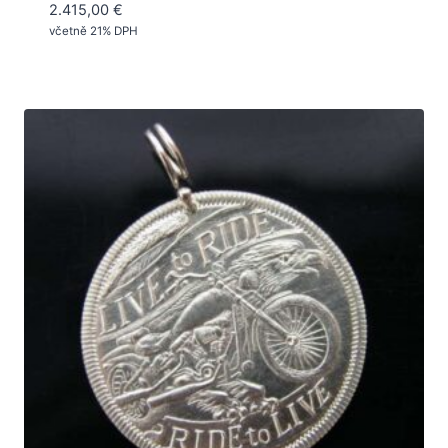
2.415,00
€
včetně 21% DPH