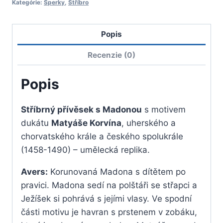
Kategórie:
Šperky
,
Stříbro
s
Madonou
Popis
Recenzie (0)
Popis
Stříbrný přívěsek s Madonou
s motivem
dukátu
Matyáše Korvína
, uherského a
chorvatského krále a českého spolukrále
(1458-1490) – umělecká replika.
Avers:
Korunovaná Madona s dítětem po
pravici. Madona sedí na polštáři se střapci a
Ježíšek si pohrává s jejími vlasy. Ve spodní
části motivu je havran s prstenem v zobáku,