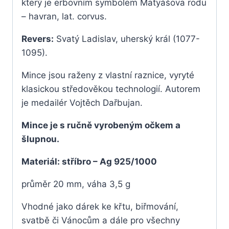
který je erbovním symbolem Matyášova rodu
– havran, lat. corvus.
Revers:
Svatý Ladislav, uherský král (1077-
1095).
Mince jsou raženy z vlastní raznice, vyryté
klasickou středověkou technologií. Autorem
je medailér Vojtěch Dařbujan.
Mince je s ručně vyrobeným očkem a
šlupnou.
Materiál: stříbro – Ag 925/1000
průměr 20 mm, váha 3,5 g
Vhodné jako dárek ke křtu, biřmování,
svatbě či Vánocům a dále pro všechny