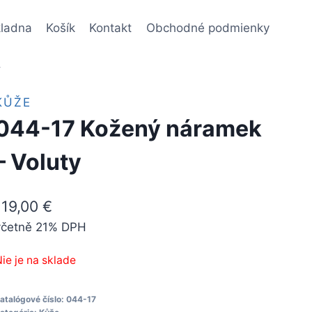
ladna
Košík
Kontakt
Obchodné podmienky
y
KŮŽE
044-17 Kožený náramek
– Voluty
119,00
€
včetně 21% DPH
ie je na sklade
atalógové číslo:
044-17