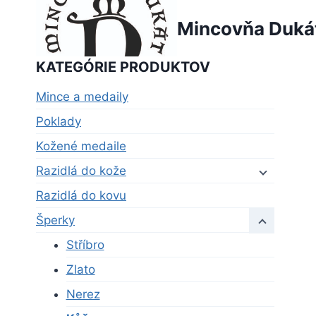
Skip
Mincovňa Duká
to
content
KATEGÓRIE PRODUKTOV
Mince a medaily
Poklady
Kožené medaile
Razidlá do kože
Razidlá do kovu
Šperky
Stříbro
Zlato
Nerez