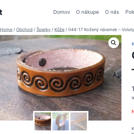
t
Domov
O nákupe
O nás
Pok
Home
/
Obchod
/
Šperky
/
Kůže
/
044-17 Kožený náramek – Volut
N
K