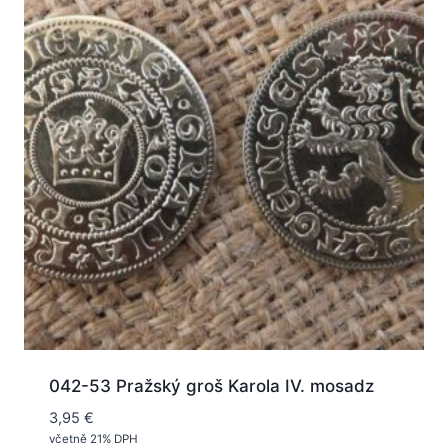
042-53 Pražský groš Karola IV. mosadz
3,95
€
včetně 21% DPH