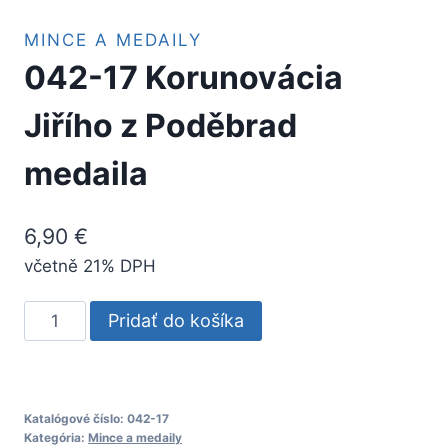
MINCE A MEDAILY
042-17 Korunovácia
Jiřího z Poděbrad
medaila
6,90
€
včetně 21% DPH
množstvo
Pridať do košíka
042-
17
Korunovácia
Jiřího
Katalógové číslo:
042-17
Kategória:
Mince a medaily