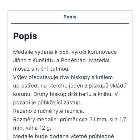
z
Poděbrad
Popis
medaila
Popis
Medaile vydaná k 555. výročí korunovace
Jiřího z Kunštátu a Poděbrad. Materiál
mosaz s ruční patinou.
Výjev představuje dva biskupy s králem
uprostřed, na kterého jeden z piskupů vkládá
korunu. Druhý biskup drží berlu a knihu. V
pozadí je přihlížející zástup.
Raženo z ručně ryté raznice.
Rozměry medaile: průměr cca 31 mm, síla 1,7
mm, váha 12 g.
Medaile bude dodána včetně průhledné