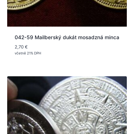
042-59 Mailberský dukát mosadzná minca
2,70
€
včetně 21% DPH