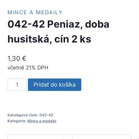
MINCE A MEDAILY
042-42 Peniaz, doba
husitská, cín 2 ks
1,30
€
včetně 21% DPH
množstvo
Pridať do košíka
042-
42
Peniaz,
doba
Katalógové číslo:
042-42
Kategória:
Mince a medaily
husitská,
cín