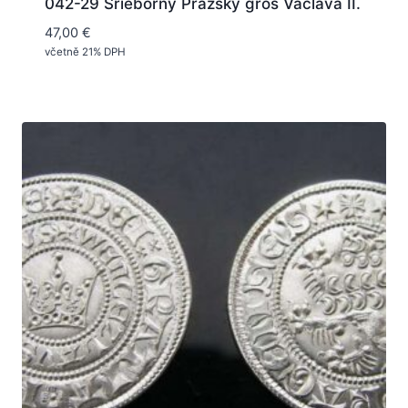
042-29 Srieborný Pražský groš Václava II.
47,00
€
včetně 21% DPH