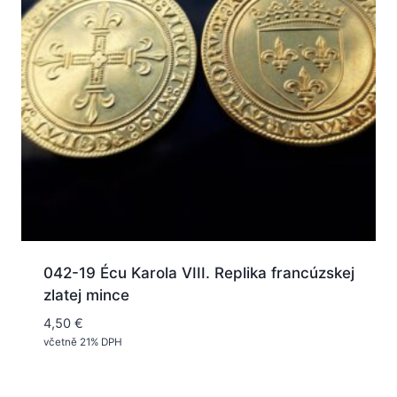
042-19 Écu Karola VIII. Replika francúzskej
zlatej mince
4,50
€
včetně 21% DPH