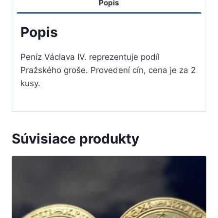
Popis
2
ks
Popis
Peníz Václava IV. reprezentuje podíl
Pražského groše. Provedení cín, cena je za 2
kusy.
Súvisiace produkty