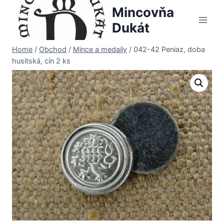
Skip
Mincovňa
to
Dukát
content
Home
/
Obchod
/
Mince a medaily
/
042-42 Peniaz, doba
husitská, cín 2 ks