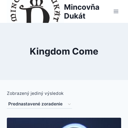
Skip
Mincovňa
to
Dukát
content
Kingdom Come
Zobrazený jediný výsledok