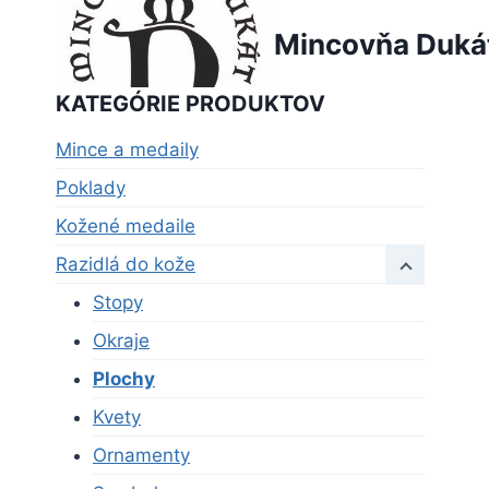
Skip
Mincovňa Duká
to
content
KATEGÓRIE PRODUKTOV
Mince a medaily
Poklady
Kožené medaile
Razidlá do kože
Stopy
Okraje
Plochy
Kvety
Ornamenty