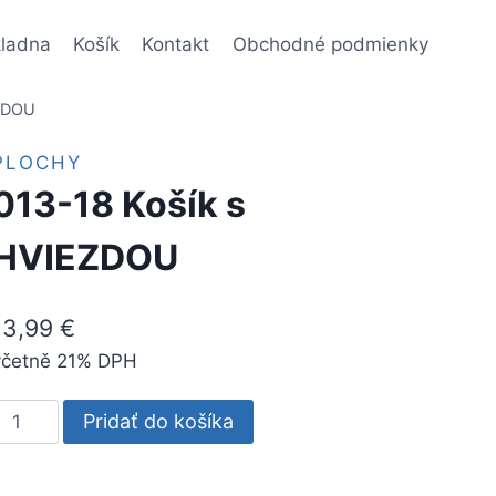
ladna
Košík
Kontakt
Obchodné podmienky
EZDOU
PLOCHY
013-18 Košík s
HVIEZDOU
13,99
€
včetně 21% DPH
množstvo
Pridať do košíka
013-
8