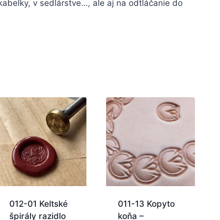
abelky, v sedlárstve…, ale aj na odtláčanie do
012-01 Keltské
011-13 Kopyto
špirály razidlo
koňa –