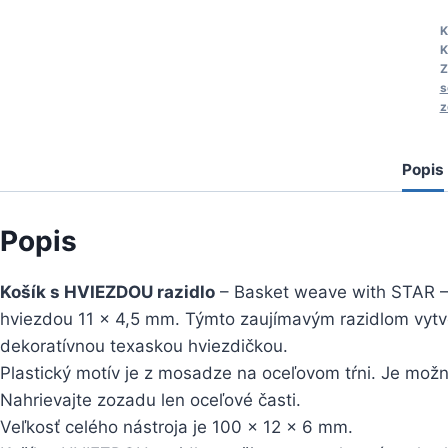
K
s
K
K
Z
s
z
Popis
Popis
Košík s HVIEZDOU razidlo
– Basket weave with STAR –
hviezdou 11 x 4,5 mm. Týmto zaujímavým razidlom vytv
dekoratívnou texaskou hviezdičkou.
Plastický motív je z mosadze na oceľovom tŕni. Je možn
Nahrievajte zozadu len oceľové časti.
Veľkosť celého nástroja je 100 x 12 x 6 mm.