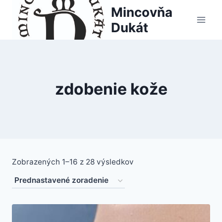
Skip
Mincovňa
to
Dukát
content
zdobenie kože
Zobrazených 1–16 z 28 výsledkov