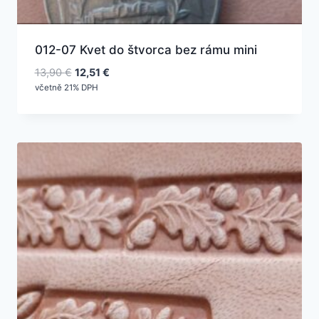
012-07 Kvet do štvorca bez rámu mini
Pôvodná
Aktuálna
13,90
€
12,51
€
cena
cena
včetně 21% DPH
bola:
je:
13,90 €.
12,51 €.