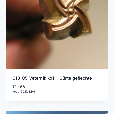
013-05 Veterník kôš – Gürtelgeflechte
14,79
€
včetně 21% DPH