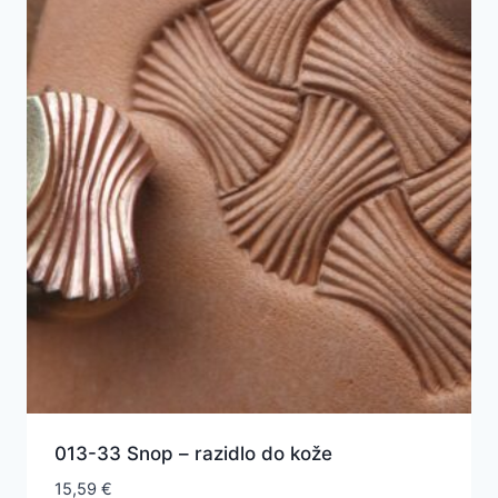
013-33 Snop – razidlo do kože
15,59
€