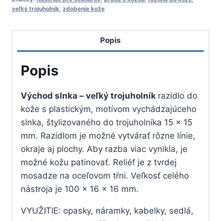
veľký
veľký trojuholník
,
zdobenie kože
trojuholník
Popis
Popis
Východ slnka – veľký trojuholník
razidlo do
kože s plastickým, motívom vychádzajúceho
slnka, štylizovaného do trojuholníka 15 x 15
mm. Razidlom je možné vytvárať rôzne línie,
okraje aj plochy. Aby razba viac vynikla, je
možné kožu patinovať. Reliéf je z tvrdej
mosadze na oceľovom tŕni. Veľkosť celého
nástroja je 100 x 16 x 16 mm.
VYUŽITIE: opasky, náramky, kabelky, sedlá,