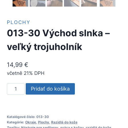
PLOCHY
013-30 Východ slnka –
veľký trojuholník
14,99
€
včetně 21% DPH
množstvo
Pridať do košíka
013-
30
Východ
slnka
Katalógové číslo:
013-30
Kategórie:
Okraje
,
Plochy
,
Razidlá do kože
–
Značky:
Nástroje pre sedliarov
,
práca s kožou
,
razidlá do kože
,