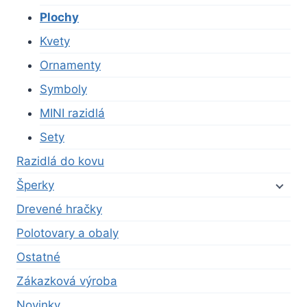
Plochy
Kvety
Ornamenty
Symboly
MINI razidlá
Sety
Razidlá do kovu
Šperky
Drevené hračky
Polotovary a obaly
Ostatné
Zákazková výroba
Novinky