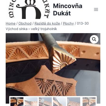
Skip
Mincovňa
to
Dukát
content
Home
/
Obchod
/
Razidlá do kože
/
Plochy
/
013-30
Východ slnka – veľký trojuholník