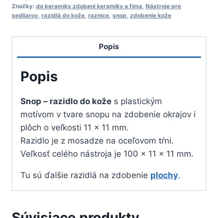
razidlo
Značky:
do keramiky zdobení keramiky a fima
,
Nástroje pre
do
sedliarov
,
razidlá do kože
,
raznice
,
snop
,
zdobenie kože
kože
Popis
Popis
Snop – razidlo do kože
s plastickým
motívom v tvare snopu na zdobenie okrajov i
plôch o veľkosti 11 x 11 mm.
Razidlo je z mosadze na oceľovom tŕni.
Veľkosť celého nástroja je 100 x 11 x 11 mm.
Tu sú ďalšie razidlá na zdobenie
plochy
.
Súvisiace produkty