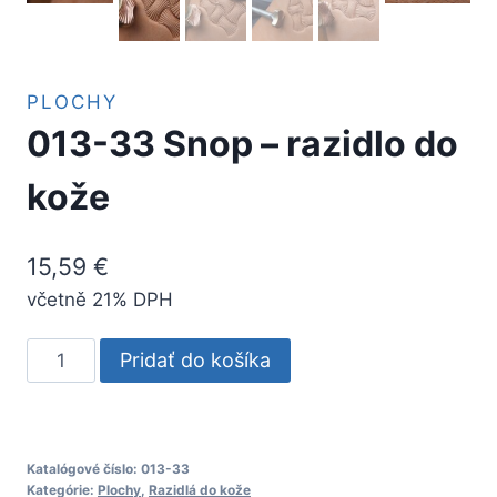
PLOCHY
013-33 Snop – razidlo do
kože
15,59
€
včetně 21% DPH
množstvo
Pridať do košíka
013-
33
Snop
-
Katalógové číslo:
013-33
Kategórie:
Plochy
,
Razidlá do kože