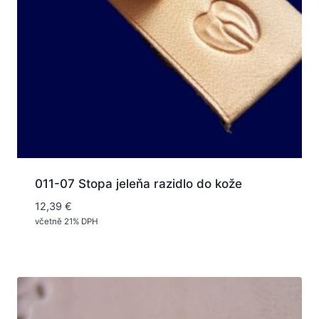
011-07 Stopa jeleňa razidlo do kože
12,39
€
včetně 21% DPH