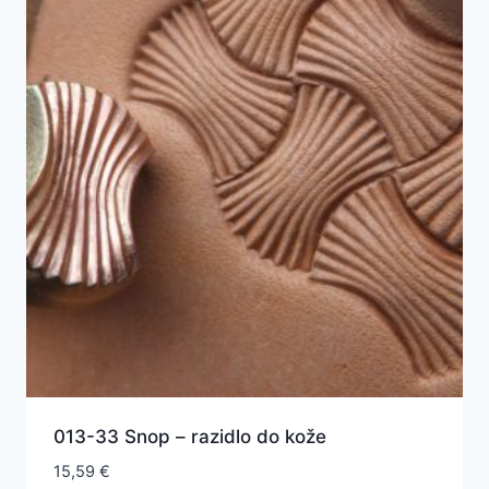
013-33 Snop – razidlo do kože
15,59
€