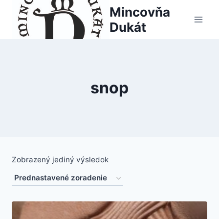
Skip
Mincovňa
to
Dukát
content
snop
Zobrazený jediný výsledok