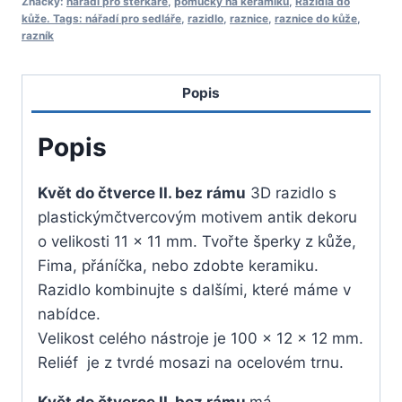
Značky:
nářadí pro šterkaře
,
pomůcky na keramiku
,
Razidla do
II.
kůže. Tags: nářadí pro sedláře
,
razidlo
,
raznice
,
raznice do kůže
,
razník
bez
rámu
Popis
Popis
Květ do čtverce II. bez rámu
3D razidlo s
plastickýmčtvercovým motivem antik dekoru
o velikosti 11 x 11 mm. Tvořte šperky z kůže,
Fima, přáníčka, nebo zdobte keramiku.
Razidlo kombinujte s dalšími, které máme v
nabídce.
Velikost celého nástroje je 100 x 12 x 12 mm.
Reliéf je z tvrdé mosazi na ocelovém trnu.