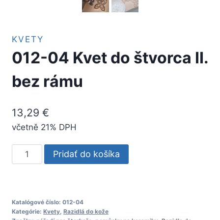
KVETY
012-04 Kvet do štvorca II.
bez rámu
13,29
€
včetně 21% DPH
množstvo
Pridať do košíka
012-
04
Kvet
do
Katalógové číslo:
012-04
Kategórie:
Kvety
,
Razidlá do kože
štvorca