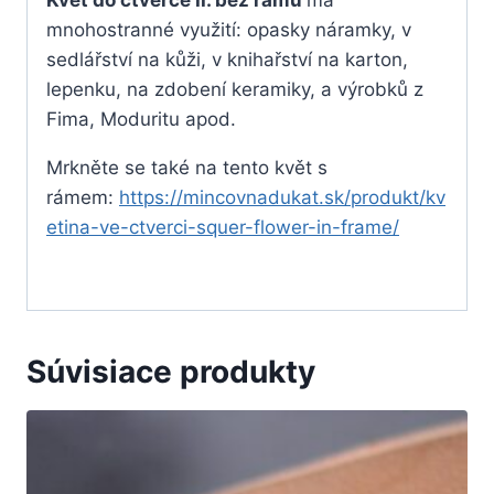
Květ do čtverce II. bez rámu
má
mnohostranné využití: opasky náramky, v
sedlářství na kůži, v knihařství na karton,
lepenku, na zdobení keramiky, a výrobků z
Fima, Moduritu apod.
Mrkněte se také na tento květ s
rámem:
https://mincovnadukat.sk/produkt/kv
etina-ve-ctverci-squer-flower-in-frame/
Súvisiace produkty