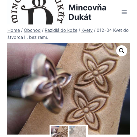
Skip
Mincovňa
to
Dukát
content
Home
/
Obchod
/
Razidlá do kože
/
Kvety
/
012-04 Kvet do
štvorca II. bez rámu