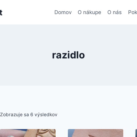
t
Domov
O nákupe
O nás
Pok
razidlo
Zobrazuje sa 6 výsledkov