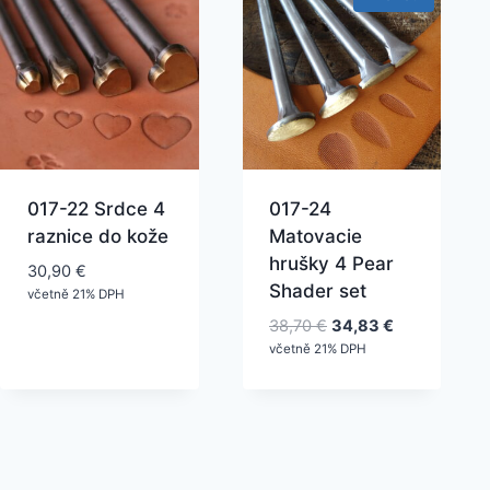
017-22 Srdce 4
017-24
raznice do kože
Matovacie
hrušky 4 Pear
30,90
€
Shader set
včetně 21% DPH
Pôvodná
Aktuálna
38,70
€
34,83
€
cena
cena
včetně 21% DPH
bola:
je:
38,70 €.
34,83 €.