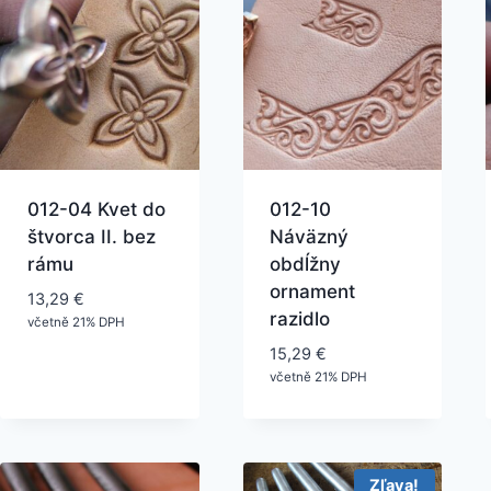
012-04 Kvet do
012-10
štvorca II. bez
Náväzný
rámu
obdĺžny
ornament
13,29
€
razidlo
včetně 21% DPH
15,29
€
včetně 21% DPH
Zľava!