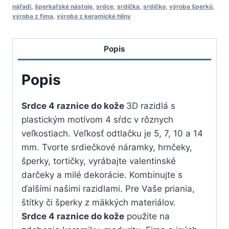
do
nářadí
,
šperkařské nástoje
,
srdce
,
srdíčka
,
srdíčko
,
výroba šperků
,
výroba z fima
,
výroba z keramické hlíny
kože
Popis
Popis
Srdce 4 raznice do kože
3D razidlá s
plastickým motívom 4 sŕdc v rôznych
veľkostiach. Veľkosť odtlačku je 5, 7, 10 a 14
mm. Tvorte srdiečkové náramky, hrnčeky,
šperky, tortičky, vyrábajte valentinské
darčeky a milé dekorácie. Kombinujte s
ďalšími našimi razidlami. Pre Vaše priania,
štítky či šperky z mäkkých materiálov.
Srdce 4 raznice do kože
použite na