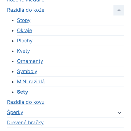
Razidlá do kože
Stopy
Okraje
Plochy
Kvety
Ornamenty
Symboly
MINI razidlá
Sety
Razidlá do kovu
Šperky
Drevené hračky