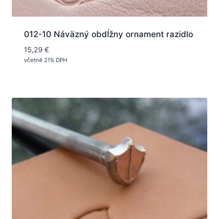
012-10 Náväzný obdĺžny ornament razidlo
15,29
€
včetně 21% DPH