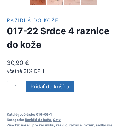
RAZIDLÁ DO KOŽE
017-22 Srdce 4 raznice
do kože
30,90
€
včetně 21% DPH
množstvo
Pridať do košíka
017-
22
Srdce
4
Katalógové číslo:
016-06-1
Kategórie:
Razidlá do kože
,
Sety
raznice
Značky:
nářadí pro keramiku
,
razidlo
,
raznice
,
razník
,
sedlářské