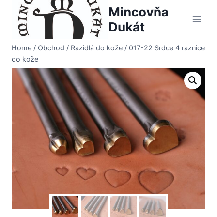
Skip
Mincovňa
to
Dukát
content
Home
/
Obchod
/
Razidlá do kože
/
017-22 Srdce 4 raznice
do kože