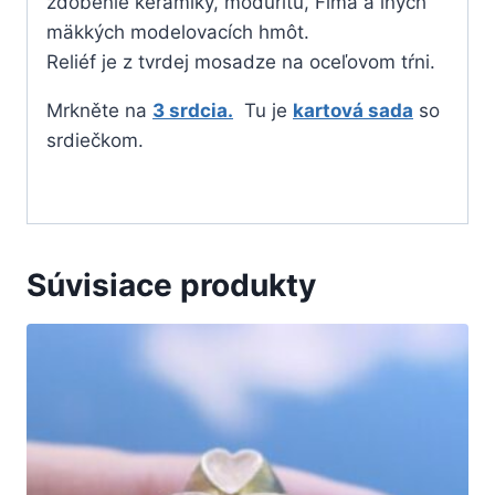
zdobenie keramiky, moduritu, Fima a iných
mäkkých modelovacích hmôt.
Reliéf je z tvrdej mosadze na oceľovom tŕni.
Mrkněte na
3 srdcia.
Tu je
kartová sada
so
srdiečkom.
Súvisiace produkty