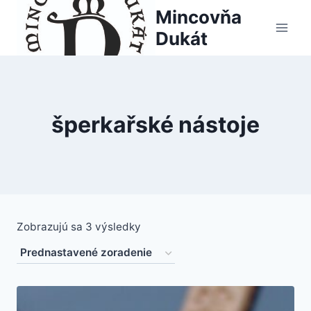
Skip
Mincovňa
to
Dukát
content
šperkařské nástoje
Zobrazujú sa 3 výsledky