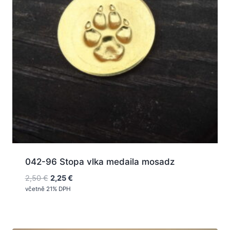
042-96 Stopa vlka medaila mosadz
Pôvodná
Aktuálna
2,50
€
2,25
€
cena
cena
včetně 21% DPH
bola:
je:
2,50 €.
2,25 €.