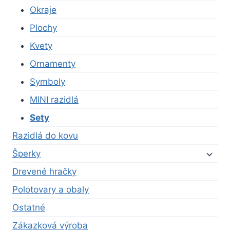
Okraje
Plochy
Kvety
Ornamenty
Symboly
MINI razidlá
Sety
Razidlá do kovu
Šperky
Drevené hračky
Polotovary a obaly
Ostatné
Zákazková výroba