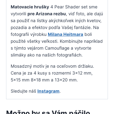
Matovacie hrušky
4 Pear Shader set sme
vytvorili
pre Arizona rezbu
, viď foto, ale dajú
sa použiť na lístky akýchkoľvek iných kvetov,
pozadia a efektov podľa Vašej fantázie. Na
fotografii výrobku
Milana Heitmara
boli
použité všetky veľkosti. Kombinujte napríklad
s týmto vejárom Camouflage a vytvorte
slimáky ako na našich fotografiách.
Mosadzný motív je na oceľovom držiaku.
Cena je za 4 kusy s rozmermi 3×12 mm,
5×15 mm 8×18 mm a 13×20 mm.
Sledujte náš
Instagram
.
Možno by sa Vám páčilo…