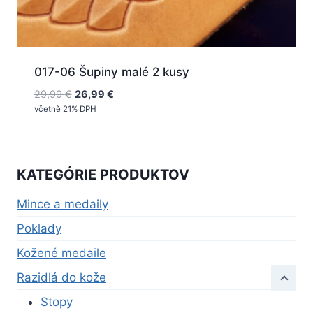
017-06 Šupiny malé 2 kusy
Pôvodná
Aktuálna
29,99
€
26,99
€
cena
cena
včetně 21% DPH
bola:
je:
29,99 €.
26,99 €.
KATEGÓRIE PRODUKTOV
Mince a medaily
Poklady
Kožené medaile
Razidlá do kože
Stopy