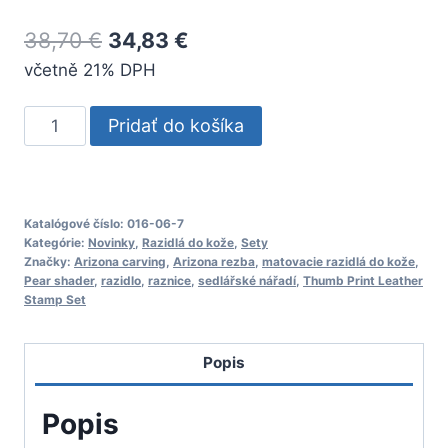
Pôvodná
Aktuálna
38,70
€
34,83
€
včetně 21% DPH
cena
cena
bola:
je:
množstvo
Pridať do košíka
38,70 €.
34,83 €.
017-
24
Matovacie
hrušky
Katalógové číslo:
016-06-7
Kategórie:
Novinky
,
Razidlá do kože
,
Sety
4
Značky:
Arizona carving
,
Arizona rezba
,
matovacie razidlá do kože
,
Pear
Pear shader
,
razidlo
,
raznice
,
sedlářské nářadí
,
Thumb Print Leather
Stamp Set
Shader
set
Popis
Popis