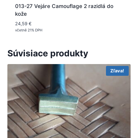
013-27 Vejáre Camouflage 2 razidlá do
kože
24,59
€
včetně 21% DPH
Súvisiace produkty
Zľava!