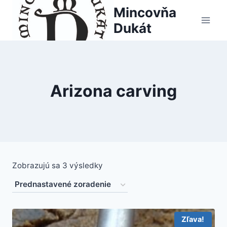
Skip
Mincovňa
to
Dukát
content
Arizona carving
Zobrazujú sa 3 výsledky
Zľava!