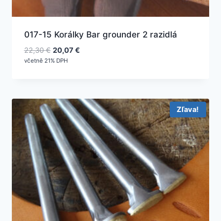
017-15 Korálky Bar grounder 2 razidlá
Pôvodná
Aktuálna
22,30
€
20,07
€
cena
cena
včetně 21% DPH
bola:
je:
22,30 €.
20,07 €.
Zľava!