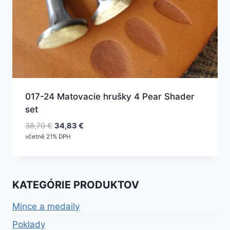
017-24 Matovacie hrušky 4 Pear Shader
set
Pôvodná
Aktuálna
38,70
€
34,83
€
cena
cena
včetně 21% DPH
bola:
je:
38,70 €.
34,83 €.
KATEGÓRIE PRODUKTOV
Mince a medaily
Poklady