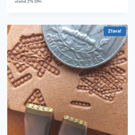
cena
cena
včetně 21% DPH
bola:
je:
12,00 €.
10,80 €.
Zľava!