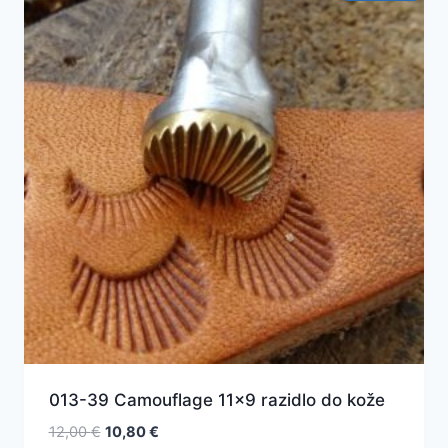
013-39 Camouflage 11×9 razidlo do kože
Pôvodná
Aktuálna
12,00
€
10,80
€