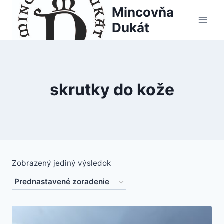
Skip
Mincovňa
to
Dukát
content
skrutky do kože
Zobrazený jediný výsledok