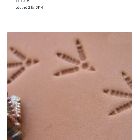
11,19
€
včetně 21% DPH