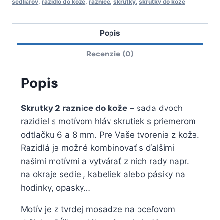
do
sedliarov
,
razidlo do kože
,
raznice
,
skrutky
,
skrutky do kože
kože
Popis
Recenzie (0)
Popis
Skrutky 2 raznice do kože
– sada dvoch
razidiel s motívom hláv skrutiek s priemerom
odtlačku 6 a 8 mm. Pre Vaše tvorenie z kože.
Razidlá je možné kombinovať s ďalšími
našimi motívmi a vytvárať z nich rady napr.
na okraje sediel, kabeliek alebo pásiky na
hodinky, opasky…
Motív je z tvrdej mosadze na oceľovom