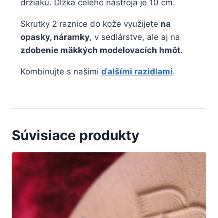
držiaku. Dĺžka celého nástroja je 10 cm.
Skrutky 2 raznice do kože využijete
na
opasky, náramky
, v sedlárstve, ale aj na
zdobenie mäkkých modelovacích hmôt
.
Kombinujte s našimi
ďalšími razidlami
.
Súvisiace produkty