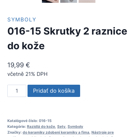
SYMBOLY
016-15 Skrutky 2 raznice
do kože
19,99
€
včetně 21% DPH
množstvo
Pridať do košíka
016-
15
Skrutky
2
Katalógové číslo:
016-15
Kategórie:
Razidlá do kože
,
Sety
,
Symboly
raznice
Značky:
do keramiky zdobení keramiky a fima
,
Nástroje pre