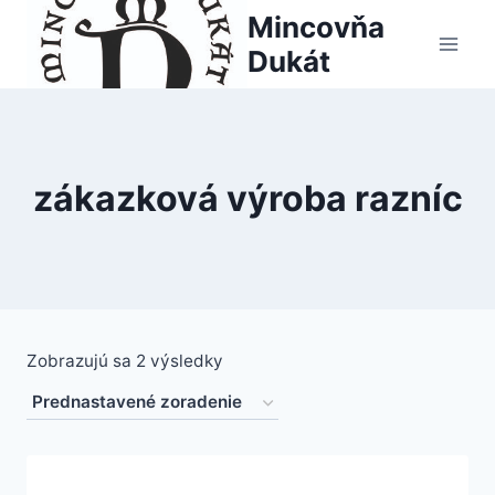
Skip
Mincovňa
to
Dukát
content
zákazková výroba razníc
Zobrazujú sa 2 výsledky