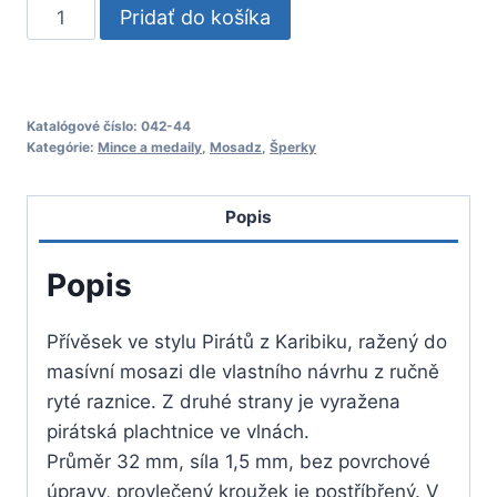
množstvo
Pridať do košíka
042-
44
Pirátsky
amulet
Katalógové číslo:
042-44
Kategórie:
Mince a medaily
,
Mosadz
,
Šperky
prívesok
na
Popis
koži
Popis
Přívěsek ve stylu Pirátů z Karibiku, ražený do
masívní mosazi dle vlastního návrhu z ručně
ryté raznice. Z druhé strany je vyražena
pirátská plachtnice ve vlnách.
Průměr 32 mm, síla 1,5 mm, bez povrchové
úpravy, provlečený kroužek je postříbřený. V