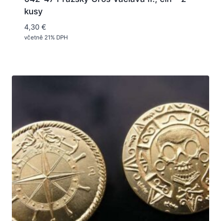
kusy
4,30
€
včetně 21% DPH