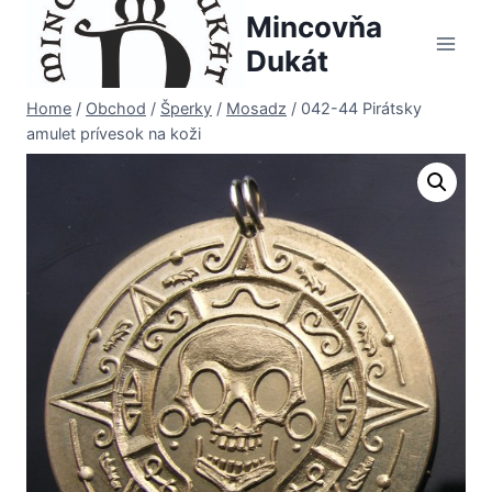
Skip
Mincovňa
to
Dukát
content
Home
/
Obchod
/
Šperky
/
Mosadz
/
042-44 Pirátsky
amulet prívesok na koži